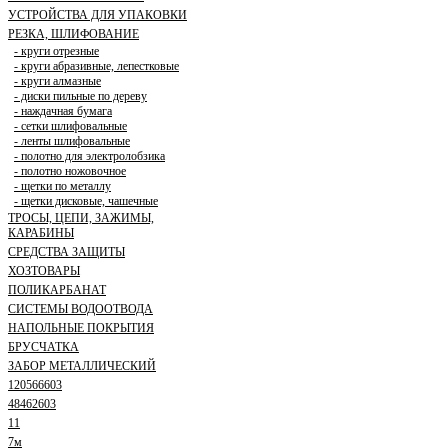
УСТРОЙСТВА ДЛЯ УПАКОВКИ
РЕЗКА, ШЛИФОВАНИЕ
- круги отрезные
- круги абразивные, лепестковые
- круги алмазные
- диски пильные по дереву
- наждачная бумага
- сетки шлифовальные
- ленты шлифовальные
- полотно для электролобзика
- полотно ножовочное
- щетки по металлу
- щетки дисковые, чашечные
ТРОСЫ, ЦЕПИ, ЗАЖИМЫ,
КАРАБИНЫ
СРЕДСТВА ЗАЩИТЫ
ХОЗТОВАРЫ
ПОЛИКАРБАНАТ
СИСТЕМЫ ВОДООТВОДА
НАПОЛЬНЫЕ ПОКРЫТИЯ
БРУСЧАТКА
ЗАБОР МЕТАЛЛИЧЕСКИЙ
120566603
48462603
11
7м